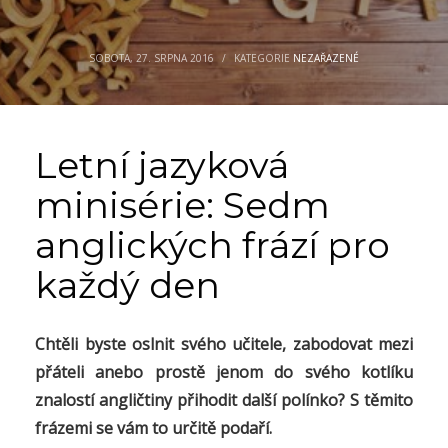
SOBOTA, 27. SRPNA 2016
/
KATEGORIE
NEZAŘAZENÉ
Letní jazyková
minisérie: Sedm
anglických frází pro
každý den
Chtěli byste oslnit svého učitele, zabodovat mezi
přáteli anebo prostě jenom do svého kotlíku
znalostí angličtiny přihodit další polínko? S těmito
frázemi se vám to určitě podaří.