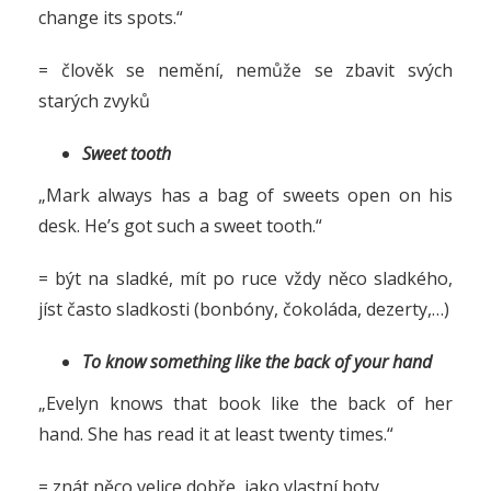
change its spots.“
= člověk se nemění, nemůže se zbavit svých
starých zvyků
Sweet tooth
„Mark always has a bag of sweets open on his
desk. He’s got such a sweet tooth.“
= být na sladké, mít po ruce vždy něco sladkého,
jíst často sladkosti (bonbóny, čokoláda, dezerty,…)
To know something like the back of your hand
„Evelyn knows that book like the back of her
hand. She has read it at least twenty times.“
= znát něco velice dobře, jako vlastní boty