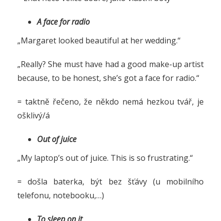
A face for radio
„Margaret looked beautiful at her wedding.“
„Really? She must have had a good make-up artist
because, to be honest, she’s got a face for radio.“
= taktně řečeno, že někdo nemá hezkou tvář, je
ošklivý/á
Out of juice
„My laptop’s out of juice. This is so frustrating.“
= došla baterka, být bez šťávy (u mobilního
telefonu, notebooku,…)
To sleep on it