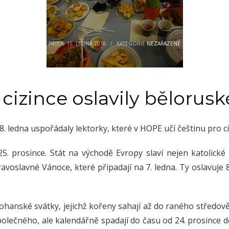
PÁTEK, 15. LEDNA 2016
/
KATEGORIE
NEZAŘAZENÉ
 cizince oslavily bělorus
. ledna uspořádaly lektorky, které v HOPE učí češtinu pro ci
. prosince. Stát na východě Evropy slaví nejen katolické
pravoslavné Vánoce, které připadají na 7. ledna. Ty oslavuje 
hanské svátky, jejichž kořeny sahají až do raného středověk
společného, ale kalendářně spadají do času od 24. prosince d