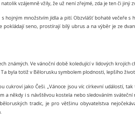
y natolik vzájemně vžily, že už není zřejmé, zda je ten či jin
 s hojným množstvím jídla a pití. Obzvlášť bohaté večeře s h
ce pokládají seno, prostírají bílý ubrus a na výběr je ze dva
ech známých. Ve vánoční době koledující v lidových krojích
a byla totiž v Bělorusku symbolem plodnosti, lepšího života
u cukroví jako Češi. „Vánoce jsou víc církevní událostí, t
lem a někdy i s návštěvou kostela nebo sledováním sváteční 
ěloruských tradic, je pro většinu obyvatelstva nejočekáva
.