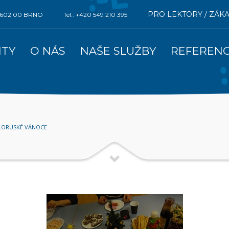
PRO LEKTORY / ZÁK
0, 602 00 BRNO
Tel.: +420 549 210 395
ITY
O NÁS
NAŠE SLUŽBY
REFEREN
ĚLORUSKÉ VÁNOCE