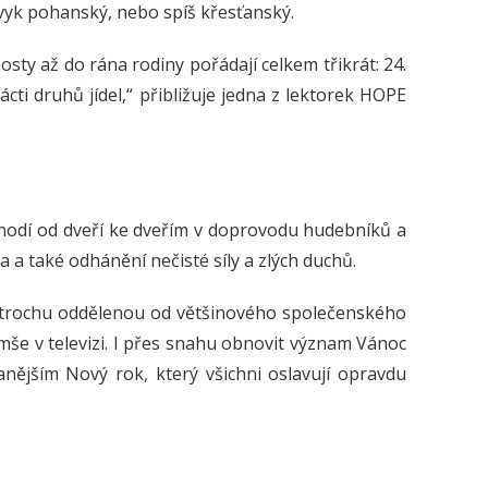
ý zvyk pohanský, nebo spíš křesťanský.
osty až do rána rodiny pořádají celkem třikrát: 24.
nácti druhů jídel,“ přibližuje jedna z lektorek HOPE
 chodí od dveří ke dveřím v doprovodu hudebníků a
 a také odhánění nečisté síly a zlých duchů.
ak trochu oddělenou od většinového společenského
mše v televizi. I přes snahu obnovit význam Vánoc
nějším Nový rok, který všichni oslavují opravdu