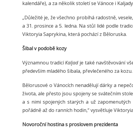
kalendáře), a za několik století se Vánoce i Kaljad
„Důležité je, že všechno probíhá radostně, vesele,
a 31. prosince a 5. ledna. Na stůl lidé podle tradi
Viktoryia Saprykina, která pochází z Běloruska.
Šibal v podobě kozy
Významnou tradicí
Kaljad
je také navštěvování vš
především mladého šibala, převlečeného za kozu. T
Bělorusové o Vánocích nenadělují dárky a nepečo
života, ale přesto jsou spojeny se svátečním sto
a s nimi spojených starých a už zapomenutých b
pořádně až do ranních hodin,“ vysvětluje Viktoryia
Novoroční hostina s proslovem prezidenta