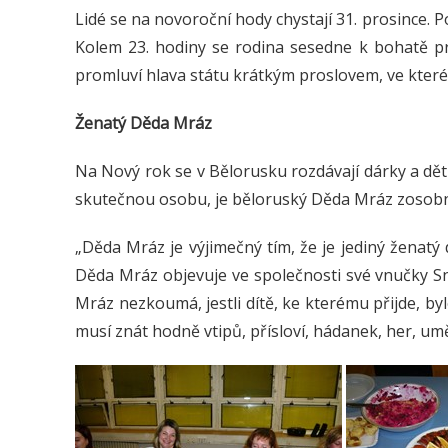
Lidé se na novoroční hody chystají 31. prosince. P
Kolem 23. hodiny se rodina sesedne k bohatě pro
promluví hlava státu krátkým proslovem, ve kter
Ženatý Děda Mráz
Na Nový rok se v Bělorusku rozdávají dárky a dět
skutečnou osobu, je běloruský Děda Mráz zosobn
„Děda Mráz je výjimečný tím, že je jediný ženatý
Děda Mráz objevuje ve společnosti své vnučky S
Mráz nezkoumá, jestli dítě, ke kterému přijde, by
musí znát hodně vtipů, přísloví, hádanek, her, umět 