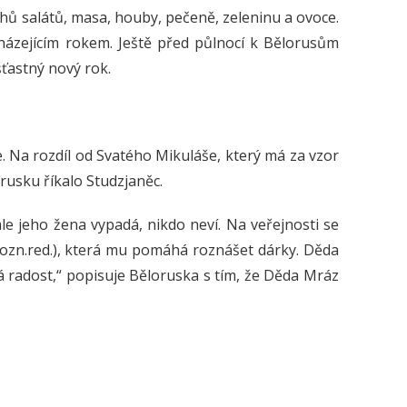
ruhů salátů, masa, houby, pečeně, zeleninu a ovoce.
cházejícím rokem. Ještě před půlnocí k Bělorusům
ťastný nový rok.
. Na rozdíl od Svatého Mikuláše, který má za vzor
usku říkalo Studzjaněc.
le jeho žena vypadá, nikdo neví. Na veřejnosti se
ozn.red.), která mu pomáhá roznášet dárky. Děda
vá radost,“ popisuje Běloruska s tím, že Děda Mráz