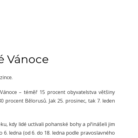
ké Vánoce
zince.
 Vánoce – téměř 15 procent obyvatelstva většiny
80 procent Bělorusů. Jak 25. prosinec, tak 7. leden
u, kdy lidé uctívali pohanské bohy a přinášeli jim
o 6. ledna (od 6. do 18. ledna podle pravoslavného