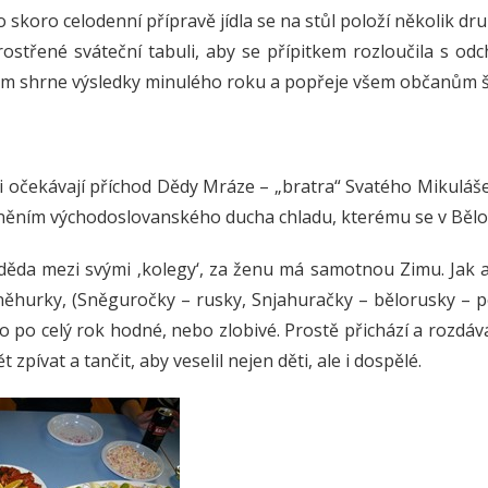
o skoro celodenní přípravě jídla se na stůl položí několik d
střené sváteční tabuli, aby se přípitkem rozloučila s od
ém shrne výsledky minulého roku a popřeje všem občanům š
i očekávají příchod Dědy Mráze – „bratra“ Svatého Mikuláše
ěním východoslovanského ducha chladu, kterému se v Bělor
 děda mezi svými ‚kolegy‘, za ženu má samotnou Zimu. Jak a
něhurky, (Sněguročky – rusky, Snjahuračky – bělorusky – p
lo po celý rok hodné, nebo zlobivé. Prostě přichází a rozdá
zpívat a tančit, aby veselil nejen děti, ale i dospělé.