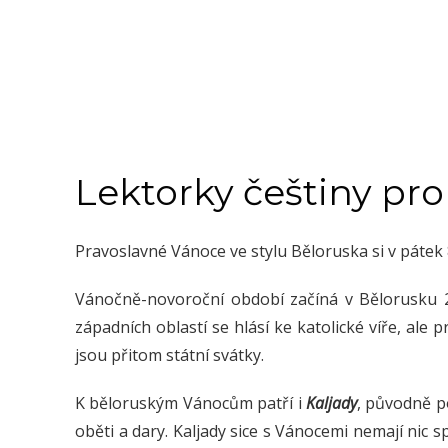
Lektorky češtiny pro
Pravoslavné Vánoce ve stylu Běloruska si v pátek 8
Vánočně-novoroční období začíná v Bělorusku 25
západních oblastí se hlásí ke katolické víře, ale 
jsou přitom státní svátky.
K běloruským Vánocům patří i
Kaljady
, původně po
oběti a dary. Kaljady sice s Vánocemi nemají nic 