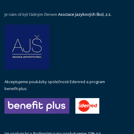
Je nám ctí být řádným členem
Asociace Jazykových škol, z.s.
Akceptujeme poukázky společnosti Edenred a program
benefit-plus.
Ve spolupráci s Rodinnými pasy poskytujeme 10% na