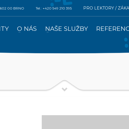
PRO LEKTORY / ZÁK
0, 602 00 BRNO
Tel.: +420 549 210 395
ITY
O NÁS
NAŠE SLUŽBY
REFEREN