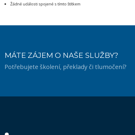
Žádné události spojené s tímto štítkem
MÁTE ZÁJEM O NAŠE SLUŽBY?
Potřebujete školení, překlady či tlumočení?