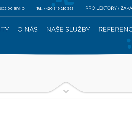
PRO LEKTORY / ZÁK
0, 602 00 BRNO
Tel.: +420 549 210 395
ITY
O NÁS
NAŠE SLUŽBY
REFEREN