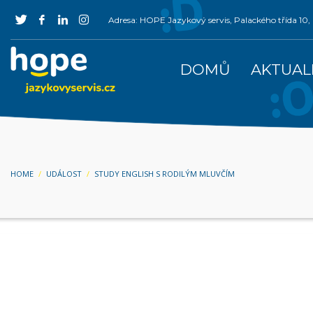
Adresa: HOPE Jazykový servis, Palackého třída 1
DOMŮ
AKTUAL
HOME
UDÁLOST
STUDY ENGLISH S RODILÝM MLUVČÍM