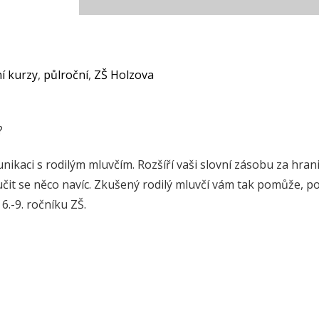
í kurzy
,
půlroční
,
ZŠ Holzova
?
aci s rodilým mluvčím. Rozšíří vaši slovní zásobu za hran
učit se něco navíc. Zkušený rodilý mluvčí vám tak pomůže, po
.-9. ročníku ZŠ.