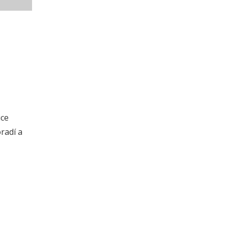
ice
radí a