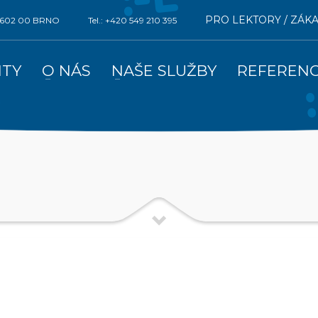
PRO LEKTORY / ZÁK
0, 602 00 BRNO
Tel.: +420 549 210 395
ITY
O NÁS
NAŠE SLUŽBY
REFEREN