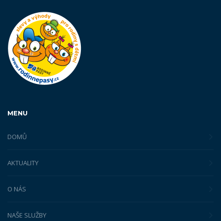
MENU
DOMŮ
AKTUALITY
O NÁS
NAŠE SLUŽBY