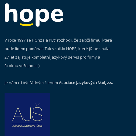
V roce 1997 se HOnza a PEtr rozhodli, že založí firmu, která
bude lidem pomáhat. Tak vzniklo HOPE, které již bezmála
27 let zajišťuje kompletní jazykový servis pro firmy a
širokou veřejnost :)
Je nám ctí být řádným členem
Asociace Jazykových škol, z.s.