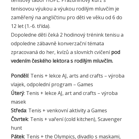
tenisovou výukou a výukou rodilým mluvčím je
zaměřený na angličtinu pro děti ve věku od 6 do
12 let (1.-6. třída).
Dopoledne děti čeká 2 hodinový trénink tenisu a
odpoledne zábavně konverzační témata
zpracovaná do her, kvízů a slovních cvičení
pod
vedením českého lektora s rodilým mluvčím.
Pondělí
: Tenis + lekce AJ, arts and crafts – výroba
vlajek, odpolední program – Games
Úterý
: Tenis + lekce AJ, art and crafts – výroba
masek
Středa
: Tenis + venkovní aktivity a Games
Čtvrtek
: Tenis + vaření (cold kitchen), Scavenger
hunt
Pátek
: Tenis + the Olympics, divadlo s maskami,