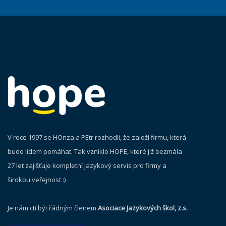
V roce 1997 se HOnza a PEtr rozhodli, že založí firmu, která
bude lidem pomáhat. Tak vzniklo HOPE, které již bezmála
27 let zajišťuje kompletní jazykový servis pro firmy a
širokou veřejnost :)
Je nám ctí být řádným členem
Asociace Jazykových škol, z.s.