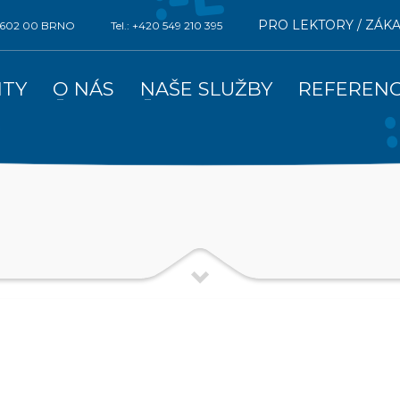
PRO LEKTORY / ZÁK
0, 602 00 BRNO
Tel.: +420 549 210 395
ITY
O NÁS
NAŠE SLUŽBY
REFEREN