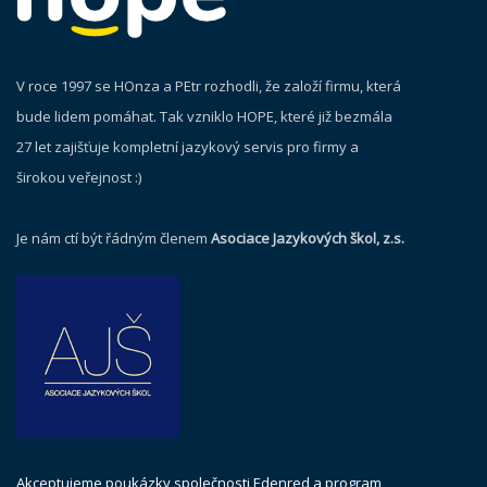
V roce 1997 se HOnza a PEtr rozhodli, že založí firmu, která
bude lidem pomáhat. Tak vzniklo HOPE, které již bezmála
27 let zajišťuje kompletní jazykový servis pro firmy a
širokou veřejnost :)
Je nám ctí být řádným členem
Asociace Jazykových škol, z.s.
Akceptujeme poukázky společnosti Edenred a program