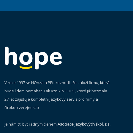
V roce 1997 se HOnza a PEtr rozhodli, že založí firmu, která
bude lidem pomáhat. Tak vzniklo HOPE, které již bezmála
27 let zajišťuje kompletní jazykový servis pro firmy a
širokou veřejnost :)
Je nám ctí být řádným členem
Asociace Jazykových škol, z.s.