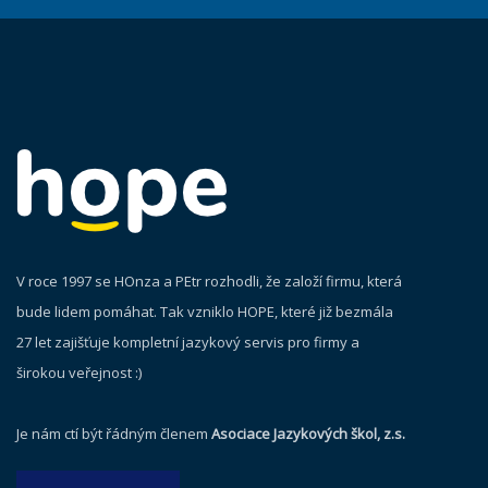
V roce 1997 se HOnza a PEtr rozhodli, že založí firmu, která
bude lidem pomáhat. Tak vzniklo HOPE, které již bezmála
27 let zajišťuje kompletní jazykový servis pro firmy a
širokou veřejnost :)
Je nám ctí být řádným členem
Asociace Jazykových škol, z.s.