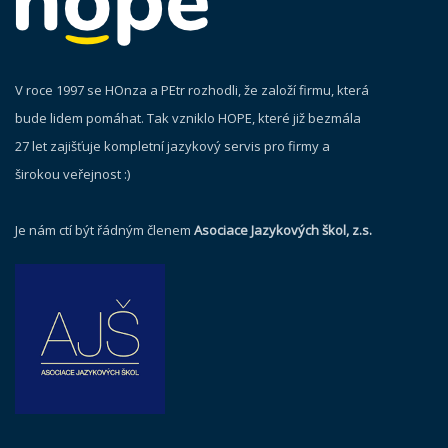
V roce 1997 se HOnza a PEtr rozhodli, že založí firmu, která
bude lidem pomáhat. Tak vzniklo HOPE, které již bezmála
27 let zajišťuje kompletní jazykový servis pro firmy a
širokou veřejnost :)
Je nám ctí být řádným členem
Asociace Jazykových škol, z.s.