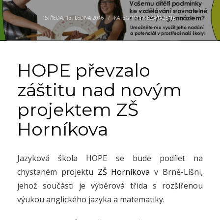
STŘEDA, 13. LEDNA 2016
/
KATEGORIE
NEZAŘAZENÉ
HOPE převzalo
záštitu nad novým
projektem ZŠ
Horníkova
Jazyková škola HOPE se bude podílet na
chystaném projektu
ZŠ Horníkova
v Brně-Líšni,
jehož součástí je výběrová třída s rozšířenou
výukou anglického jazyka a matematiky.