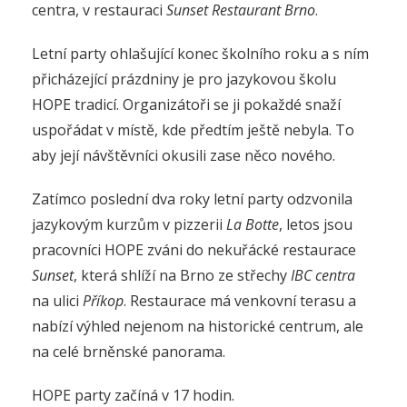
centra, v restauraci
Sunset Restaurant Brno
.
Letní party ohlašující konec školního roku a s ním
přicházející prázdniny je pro jazykovou školu
HOPE tradicí. Organizátoři se ji pokaždé snaží
uspořádat v místě, kde předtím ještě nebyla. To
aby její návštěvníci okusili zase něco nového.
Zatímco poslední dva roky letní party odzvonila
jazykovým kurzům v pizzerii
La Botte
, letos jsou
pracovníci HOPE zváni do nekuřácké restaurace
Sunset
, která shlíží na Brno ze střechy
IBC centra
na ulici
Příkop
. Restaurace má venkovní terasu a
nabízí výhled nejenom na historické centrum, ale
na celé brněnské panorama.
HOPE party začíná v 17 hodin.