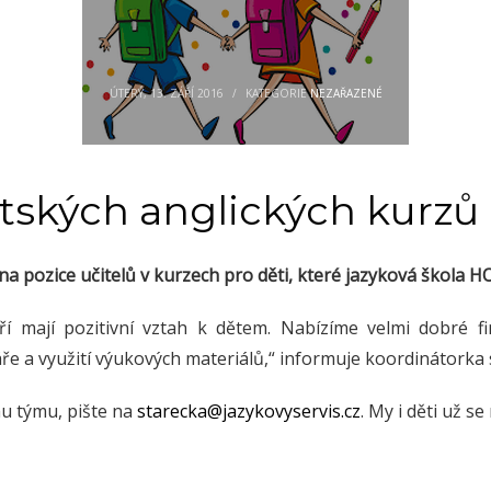
ÚTERÝ, 13. ZÁŘÍ 2016
/
KATEGORIE
NEZAŘAZENÉ
tských anglických kurzů
t na pozice učitelů v kurzech pro děti, které jazyková škola H
ří mají pozitivní vztah k dětem. Nabízíme velmi dobré fi
e a využití výukových materiálů,“ informuje koordinátorka 
u týmu, pište na
starecka@jazykovyservis.cz
. My i děti už s