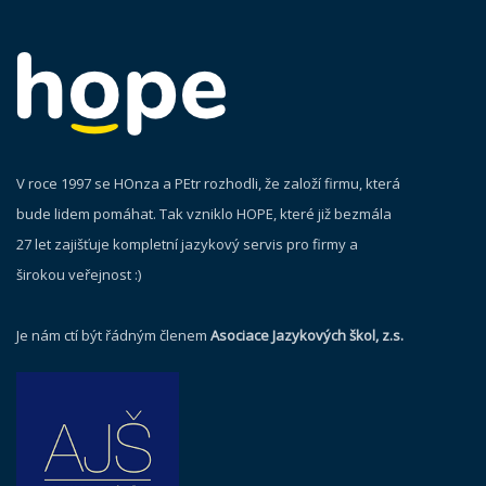
V roce 1997 se HOnza a PEtr rozhodli, že založí firmu, která
bude lidem pomáhat. Tak vzniklo HOPE, které již bezmála
27 let zajišťuje kompletní jazykový servis pro firmy a
širokou veřejnost :)
Je nám ctí být řádným členem
Asociace Jazykových škol, z.s.