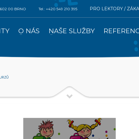
PRO LEKTORY / ZÁK
0, 602 00 BRNO
Tel.: +420 549 210 395
ITY
O NÁS
NAŠE SLUŽBY
REFEREN
KURZŮ