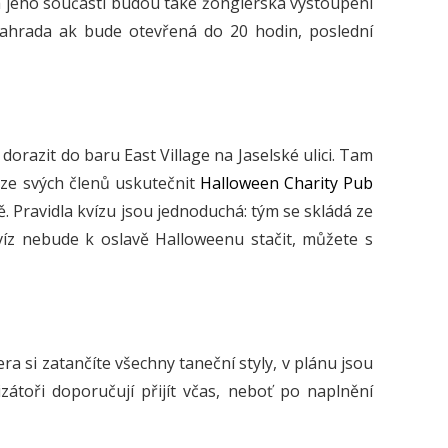
a jeho součástí budou také žonglérská vystoupení
Zahrada ak bude otevřená do 20 hodin, poslední
orazit do baru East Village na Jaselské ulici. Tam
ze svých členů uskutečnit
Halloween Charity Pub
 Pravidla kvízu jsou jednoduchá: tým se skládá ze
z nebude k oslavě Halloweenu stačit, můžete s
ra si zatančíte všechny taneční styly, v plánu jsou
zátoři doporučují přijít včas, neboť po naplnění