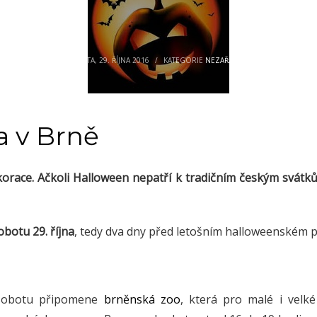
SOBOTA, 29. ŘÍJNA 2016
/
KATEGORIE
NEZAŘAZENÉ
a v Brně
race. Ačkoli Halloween nepatří k tradičním českým svátkům, 
obotu 29. října
, tedy dva dny před letošním halloweenském 
u sobotu připomene
brněnská zoo
, která pro malé i velké