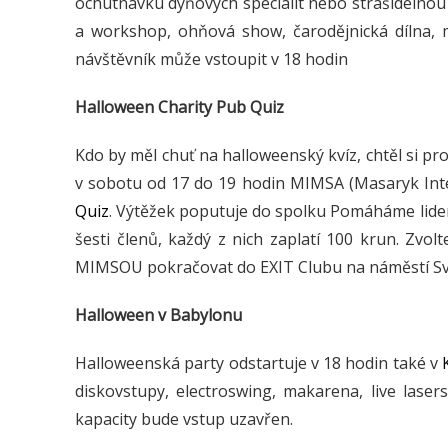
ochutnávku dýňových specialit nebo strašidelnou
a workshop, ohňová show, čarodějnická dílna, 
návštěvník může vstoupit v 18 hodin
Halloween Charity Pub Quiz
Kdo by měl chuť na halloweenský kvíz, chtěl si pro
v sobotu od 17 do 19 hodin MIMSA (Masaryk Inte
Quiz
. Výtěžek poputuje do spolku Pomáháme lidem 
šesti členů, každý z nich zaplatí 100 krun. Zvol
MIMSOU pokračovat do EXIT Clubu na náměstí S
Halloween v Babylonu
Halloweenská party odstartuje v 18 hodin také v
diskovstupy, electroswing, makarena, live laser
kapacity bude vstup uzavřen.