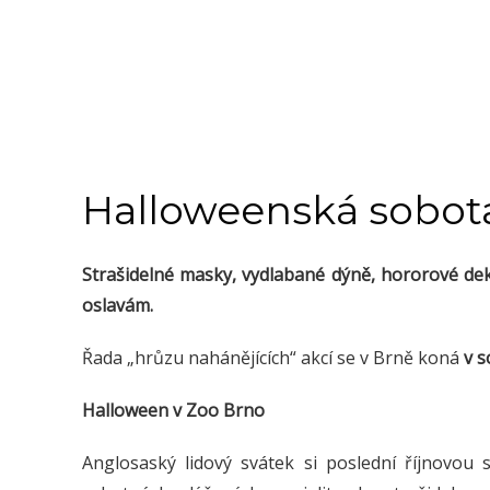
Halloweenská sobot
Strašidelné masky, vydlabané dýně, hororové deko
oslavám.
Řada „hrůzu nahánějících“ akcí se v Brně koná
v s
Halloween v Zoo Brno
Anglosaský lidový svátek si poslední říjnovo