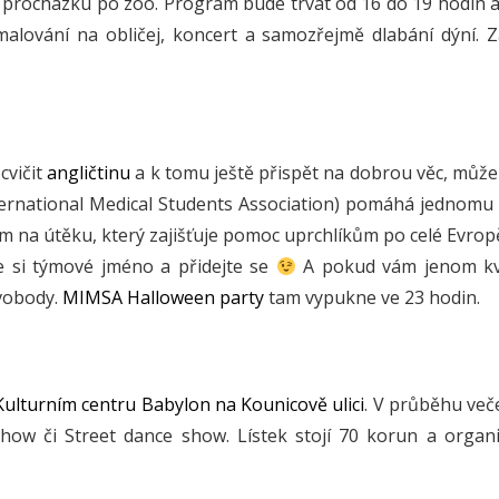
 procházku po zoo. Program bude trvat od 16 do 19 hodin 
malování na obličej, koncert a samozřejmě dlabání dýní. 
cvičit
angličtinu
a k tomu ještě přispět na dobrou věc, může d
rnational Medical Students Association) pomáhá jednomu 
na útěku, který zajišťuje pomoc uprchlíkům po celé Evropě.
te si týmové jméno a přidejte se
A pokud vám jenom kví
vobody.
MIMSA Halloween party
tam vypukne ve 23 hodin.
Kulturním centru Babylon na Kounicově ulici
. V průběhu veče
show či Street dance show. Lístek stojí 70 korun a organi