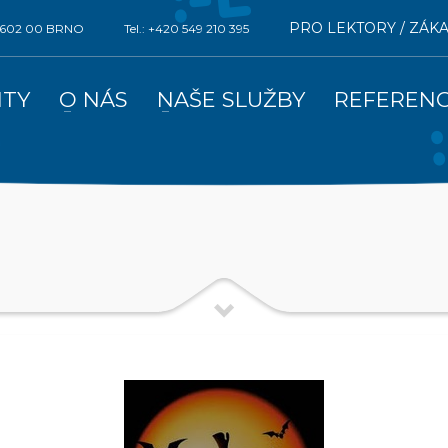
PRO LEKTORY / ZÁK
0, 602 00 BRNO
Tel.: +420 549 210 395
ITY
O NÁS
NAŠE SLUŽBY
REFEREN