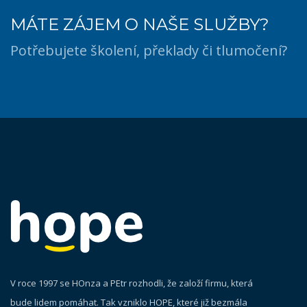
MÁTE ZÁJEM O NAŠE SLUŽBY?
Potřebujete školení, překlady či tlumočení?
V roce 1997 se HOnza a PEtr rozhodli, že založí firmu, která
bude lidem pomáhat. Tak vzniklo HOPE, které již bezmála