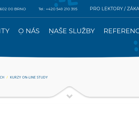
PRO LEKTORY / ZÁK
0, 602 00 BRNO
Tel.: +420 549 210 395
ITY
O NÁS
NAŠE SLUŽBY
REFEREN
ÁCH
KURZY ON-LINE STUDY