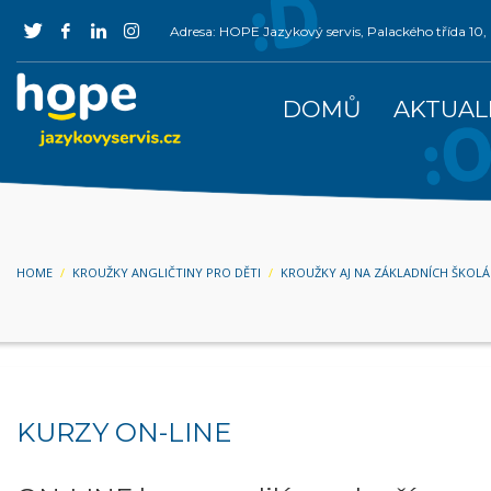
Adresa: HOPE Jazykový servis, Palackého třída 1
DOMŮ
AKTUAL
HOME
KROUŽKY ANGLIČTINY PRO DĚTI
KROUŽKY AJ NA ZÁKLADNÍCH ŠKOL
KURZY ON-LINE