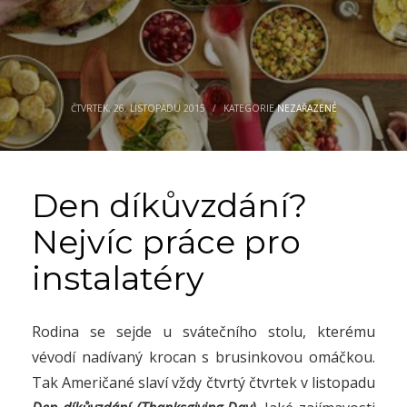
ČTVRTEK, 26. LISTOPADU 2015
/
KATEGORIE
NEZAŘAZENÉ
Den díkůvzdání?
Nejvíc práce pro
instalatéry
Rodina se sejde u svátečního stolu, kterému
vévodí nadívaný krocan s brusinkovou omáčkou.
Tak Američané slaví vždy čtvrtý čtvrtek v listopadu