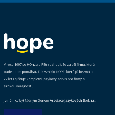
V roce 1997 se HOnza a PEtr rozhodli, že založí firmu, která
bude lidem pomáhat. Tak vzniklo HOPE, které již bezmála
27 let zajišťuje kompletní jazykový servis pro firmy a
širokou veřejnost :)
Je nám ctí být řádným členem
Asociace Jazykových škol, z.s.