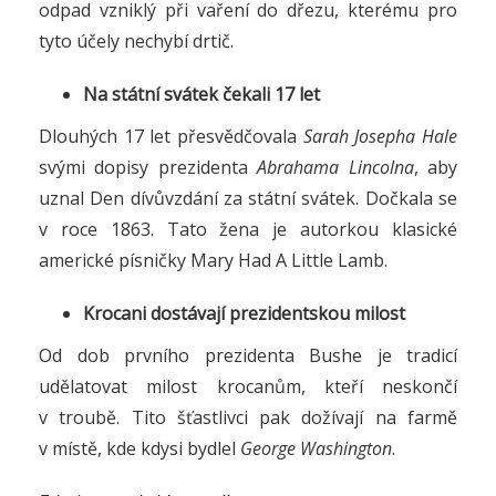
odpad vzniklý při vaření do dřezu, kterému pro
tyto účely nechybí drtič.
Na státní svátek čekali 17 let
Dlouhých 17 let přesvědčovala
Sarah Josepha Hale
svými dopisy prezidenta
Abrahama Lincolna
, aby
uznal Den dívůvzdání za státní svátek. Dočkala se
v roce 1863. Tato žena je autorkou klasické
americké písničky Mary Had A Little Lamb.
Krocani dostávají prezidentskou milost
Od dob prvního prezidenta Bushe je tradicí
udělatovat milost krocanům, kteří neskončí
v troubě. Tito šťastlivci pak dožívají na farmě
v místě, kde kdysi bydlel
George Washington
.