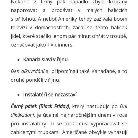
Někoho z firmy pak napadlo zbylé krocany
naporcovat a prodávat v malých balíčcích
s přílohou. A neboť Ameriky tehdy zažívala boom
televizí v domácnostech, začal se tento balíček
jídel, které stačilo jenom pár minut ohřát v troubě,
označovat jako TV dinners.
Kanada slaví v říjnu
Den díkůvzdání
si připomínají také Kanaďané, a to
druhé pondělí v říjnu.
Instalatéři se nezastaví
Černý pátek (Black Friday)
, který nastupuje po
Dni
díkůvzdání
, je údajně nejnáročnějším dnem v roce
pro instalatéry. Ti se totiž musí vypořádávat se
zahlcenými trubkami. Američané obvykle vyhazují