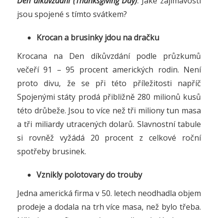
Den díkůvzdání (Thanksgiving Day)
. Jaké zajímavosti
jsou spojené s tímto svátkem?
Krocan a brusinky jdou na dračku
Krocana na Den díkůvzdání podle průzkumů
večeří 91 – 95 procent amerických rodin. Není
proto divu, že se při této příležitosti napříč
Spojenými státy prodá přibližně 280 milionů kusů
této drůbeže. Jsou to více než tři miliony tun masa
a tři miliardy utracených dolarů. Slavnostní tabule
si rovněž vyžádá 20 procent z celkové roční
spotřeby brusinek.
Vznikly polotovary do trouby
Jedna americká firma v 50. letech neodhadla objem
prodeje a dodala na trh více masa, než bylo třeba.