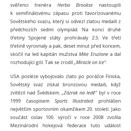
svěřenci trenéra
Herba Brookse
nastoupili
k semifinálovému zápasu proti favorizovanému
Sovětského svazu, který si odvezl zlatou medaili z
předchozích sedmi olympiád. Na konci druhé
třetiny Spojené státy prohrávaly 2:3. Ve třetí
třetině vyrovnaly a pak, deset minut před koncem,
skočil na led kapitán mužstva
Mike Eruzione
a dal
rozhodující gól. Tak se zrodil
„Miracle on Ice“
.
USA posléze vybojovalo zlato po porážce Finska,
Sovětský svaz získal bronzovou medaili, když
zvítězil nad Švédskem.
„Zázrak na ledě“
byl v roce
1999 časopisem
Sports Illustrated
prohlášen
největším sportovním okamžikem 20. století. Jako
součást oslav 100. výročí v roce 2008 zvolila
Mezinárodní hokejová federace tuto událost