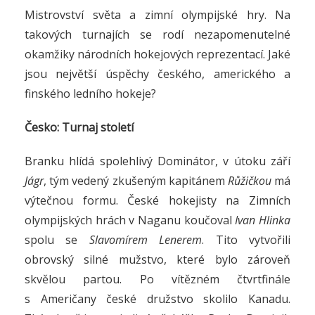
Mistrovství světa a zimní olympijské hry. Na
takových turnajích se rodí nezapomenutelné
okamžiky národních hokejových reprezentací. Jaké
jsou největší úspěchy českého, amerického a
finského ledního hokeje?
Česko: Turnaj století
Branku hlídá spolehlivý Dominátor, v útoku září
Jágr
, tým vedený zkušeným kapitánem
Růžičkou
má
výtečnou formu. České hokejisty na Zimních
olympijských hrách v Naganu koučoval
Ivan Hlinka
spolu se
Slavomírem Lenerem
. Tito vytvořili
obrovský silné mužstvo, které bylo zároveň
skvělou partou. Po vítězném čtvrtfinále
s Američany české družstvo skolilo Kanadu.