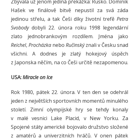
Zbývala už jenom jediná překážka: Rusko. Dominik
Hašek ve finálově bitvě nepustil za svá záda
jedinou střelu, a tak Češi díky životní trefě
Petra
Svobody
dobyli 22. února roku 1998 legendární
zlato jednobrankovým rozdílem. Jména jako
Reichel
,
Procházka
nebo
Ručinský
znali v Česku snad
všichni. A dodnes je zlatý hokejový úspěch
z Japonska něčím, na co Češi určitě nezapomenou.
USA:
Miracle on Ice
Rok 1980, pátek 22. února. V ten den se odehrál
jeden z největších sportovních momentů minulého
století. Zimní olympijské hry se tehdy konaly
v malé vesnici Lake Placid, v New Yorku. Za
Spojené státy americké bojovalo družstvo složené
z amatérů a univerzitních hráčů. V onen pátek